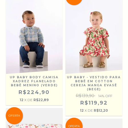
UP BABY BODY CAMISA
UP BABY - VESTIDO PARA
XADREZ FLANELADO
BEBÊ EM COTTON
BEBÊ MENINO (VERDE)
CEREJA MANGA EVASÊ
(BEGE)
R$224,90
R$139,90
14
% OFF
12
X DE
R$22,89
R$119,92
12
X DE
R$12,20
OFERTA
OFERTA