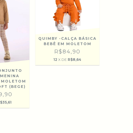
QUIMBY -CALÇA BÁSICA
BEBÊ EM MOLETOM
R$84,90
12
X DE
R$8,64
CONJUNTO
 MENINA
M MOLETOM
FT (BEGE)
9,90
$35,61