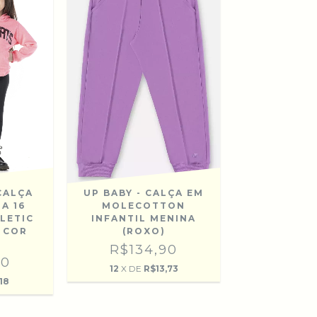
CALÇA
UP BABY - CALÇA EM
A 16
MOLECOTTON
LETIC
INFANTIL MENINA
 COR
(ROXO)
R$134,90
90
12
X DE
R$13,73
,18