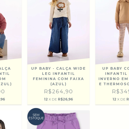
UP BABY - CALÇA WIDE
UP BABY 
CALÇA
LEG INFANTIL
INFANTIL
NTIL
FEMININA COM FAIXA
INVERNO E
OM
(AZUL)
E THERMOSO
AZUL)
R$264,90
R$34
90
12
X DE
R$26,96
12
X DE
R
,96
SEM
ESTOQUE