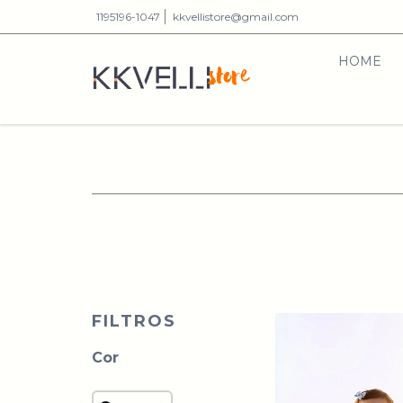
1195196-1047
kkvellistore@gmail.com
HOME
FILTROS
Cor