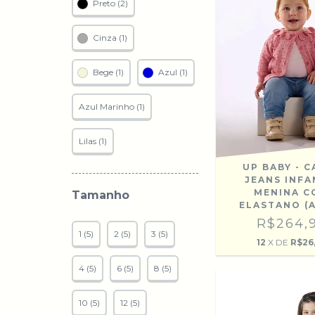
Preto (2)
Cinza (1)
Bege (1)
Azul (1)
Azul Marinho (1)
Lilas (1)
UP BABY - 
JEANS INFA
MENINA C
Tamanho
ELASTANO (
R$264,
1 (5)
2 (5)
3 (5)
12
X DE
R$26
4 (5)
6 (5)
8 (5)
10 (5)
12 (5)