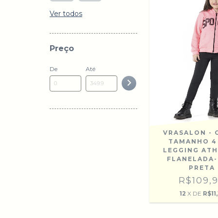
Ver todos
Preço
De
Até
VRASALON - 
TAMANHO 4 
LEGGING ATH
FLANELADA-
PRETA
R$109,
12
X DE
R$11