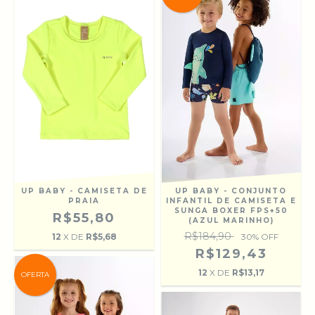
UP BABY - CAMISETA DE
UP BABY - CONJUNTO
PRAIA
INFANTIL DE CAMISETA E
SUNGA BOXER FPS+50
R$55,80
(AZUL MARINHO)
R$184,90
12
X DE
R$5,68
30
% OFF
R$129,43
12
X DE
R$13,17
OFERTA