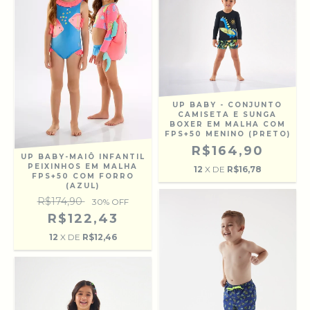
UP BABY - CONJUNTO
CAMISETA E SUNGA
BOXER EM MALHA COM
FPS+50 MENINO (PRETO)
R$164,90
UP BABY-MAIÔ INFANTIL
PEIXINHOS EM MALHA
12
X DE
R$16,78
FPS+50 COM FORRO
(AZUL)
R$174,90
30
% OFF
R$122,43
12
X DE
R$12,46