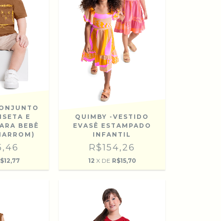
CONJUNTO
ISETA E
QUIMBY -VESTIDO
ARA BEBÊ
EVASÊ ESTAMPADO
MARROM)
INFANTIL
5,46
R$154,26
$12,77
12
X DE
R$15,70