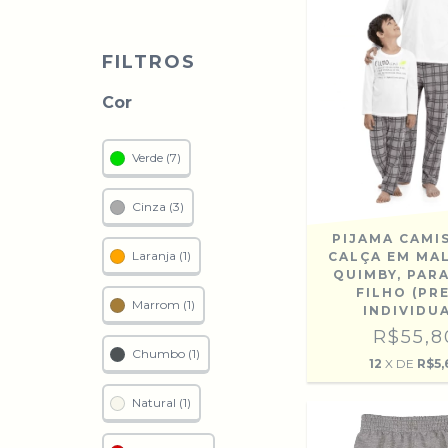
FILTROS
Cor
Verde (7)
Cinza (3)
PIJAMA CAMI
Laranja (1)
CALÇA EM MA
QUIMBY, PARA
FILHO (PR
Marrom (1)
INDIVIDU
R$55,8
Chumbo (1)
12
X DE
R$5,
Natural (1)