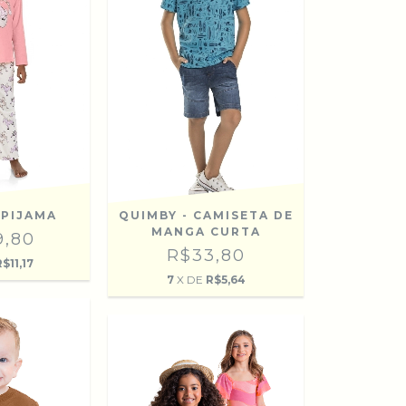
 PIJAMA
QUIMBY - CAMISETA DE
MANGA CURTA
9,80
R$33,80
$11,17
7
X DE
R$5,64