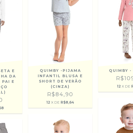
QUIMBY -PIJAMA
QUIMBY -
SETA E
INFANTIL BLUSA E
LHA DA
R$10
SHORT DE VERÃO
 PAI E
12
X DE
R
(CINZA)
EÇO
AL)
R$84,90
0
12
X DE
R$8,64
68