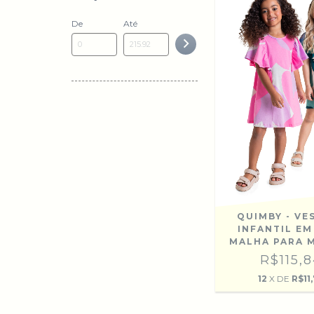
De
Até
QUIMBY - VE
INFANTIL EM
MALHA PARA 
R$115,
12
X DE
R$11