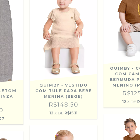
QUIMBY - 
COM CAM
BERMUDA P
QUIMBY - VESTIDO
MENINO (
LETOM
COM TULE PARA BEBÊ
R$12
CINZA
MENINA (BEGE)
12
X DE
R
R$148,50
0
12
X DE
R$15,11
07