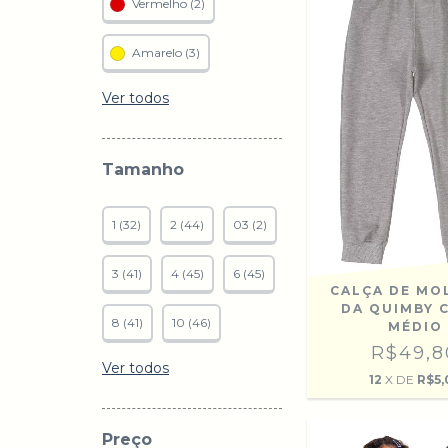
Vermelho (2)
Amarelo (3)
Ver todos
Tamanho
1 (32)
2 (44)
03 (2)
3 (41)
4 (45)
6 (45)
CALÇA DE MO
DA QUIMBY 
8 (41)
10 (46)
MÉDIO
R$49,8
Ver todos
12
X DE
R$5,
Preço