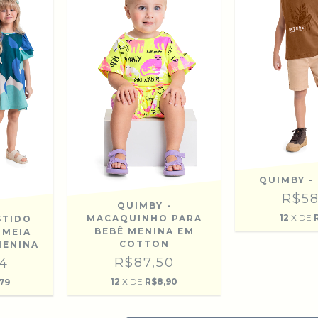
QUIMBY -
R$58
QUIMBY -
12
X DE
MACAQUINHO PARA
STIDO
BEBÊ MENINA EM
 MEIA
COTTON
MENINA
R$87,50
84
12
X DE
R$8,90
,79