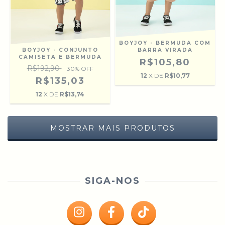
BOYJOY - BERMUDA COM
BOYJOY - CONJUNTO
BARRA VIRADA
CAMISETA E BERMUDA
R$105,80
R$192,90
30
% OFF
12
X DE
R$10,77
R$135,03
12
X DE
R$13,74
MOSTRAR MAIS PRODUTOS
SIGA-NOS