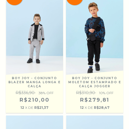
BOY JOY - CONJUNTO
BOY JOY - CONJUNTO
BLAZER MANGA LONGA E
MOLETOM ESTAMPADO E
CALÇA
CALÇA JOGGER
R$336,90
R$310,90
38
% OFF
10
% OFF
R$210,00
R$279,81
12
X DE
R$21,37
12
X DE
R$28,47