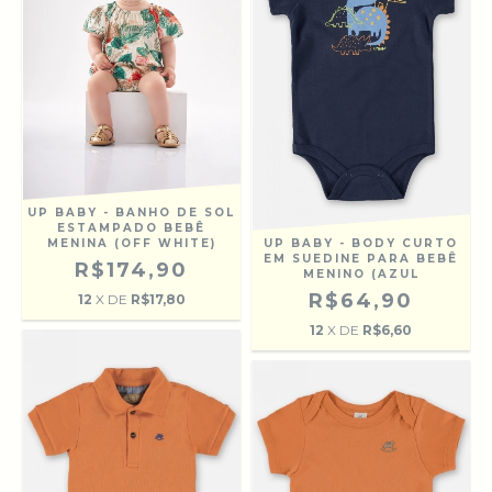
UP BABY - BANHO DE SOL
ESTAMPADO BEBÊ
MENINA (OFF WHITE)
UP BABY - BODY CURTO
EM SUEDINE PARA BEBÊ
R$174,90
MENINO (AZUL
R$64,90
12
X DE
R$17,80
12
X DE
R$6,60