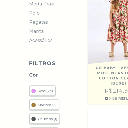
Moda Praia
Polo
Regatas
Manta
Acessórios
FILTROS
UP BABY - V
MIDI INFANT
Cor
COTTON CE
(BEGE)
R$214,
Rosa (23)
12
X DE
R$21
Marrom (6)
Chumbo (1)