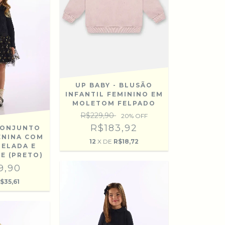
UP BABY - BLUSÃO
INFANTIL FEMININO EM
MOLETOM FELPADO
R$229,90
20
% OFF
R$183,92
 CONJUNTO
ENINA COM
12
X DE
R$18,72
NELADA E
LE (PRETO)
9,90
$35,61