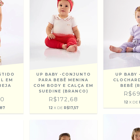
ESTIDO
UP BABY -CONJUNTO
UP BABY 
IL EM
PARA BEBÊ MENINA
CLOCHAR
REJA
COM BODY E CALÇA EM
BEBÊ (
SUEDINE (BRANCO)
R$69
90
R$172,68
12
X DE
,87
12
X DE
R$17,57