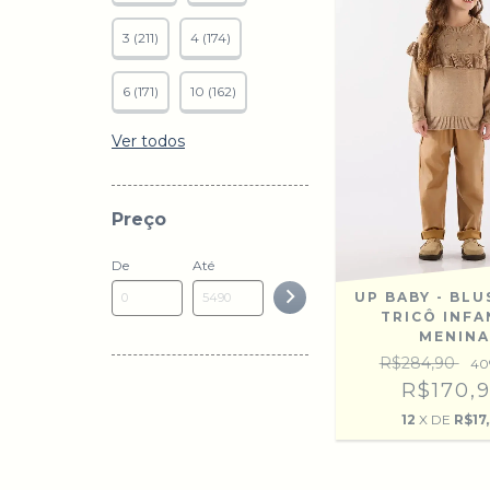
3 (211)
4 (174)
6 (171)
10 (162)
Ver todos
Preço
De
Até
UP BABY - BL
TRICÔ INFA
MENINA
R$284,90
40
R$170,
12
X DE
R$17