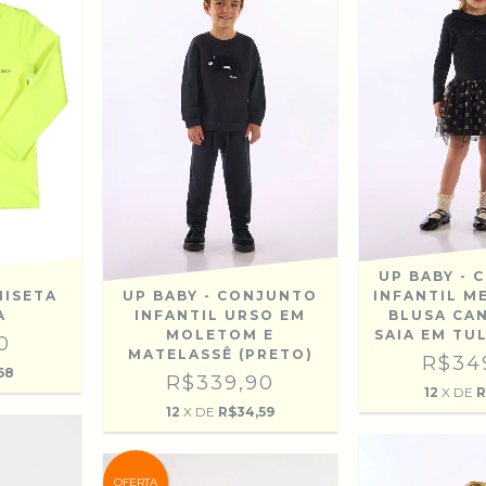
UP BABY -
UP BABY - CONJUNTO
INFANTIL M
MISETA
INFANTIL URSO EM
BLUSA CA
A
MOLETOM E
SAIA EM TU
0
MATELASSÊ (PRETO)
R$34
68
R$339,90
12
X DE
R
12
X DE
R$34,59
OFERTA