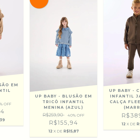
USÃO EM
UP BABY -
NTIL
INFANTIL 
UP BABY - BLUSÃO EM
CALÇA FLE
TRICÔ INFANTIL
% OFF
(MAR
MENINA (AZUL)
94
R$38
R$259,90
40
% OFF
,39
R$155,94
12
X DE
R
12
X DE
R$15,87