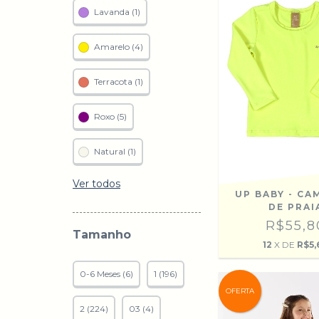
Lavanda (1)
Amarelo (4)
Terracota (1)
Roxo (5)
Natural (1)
Ver todos
UP BABY - CA
DE PRAI
R$55,8
Tamanho
12
X DE
R$5,
0-6 Meses (6)
1 (196)
OFERTA
2 (224)
03 (4)