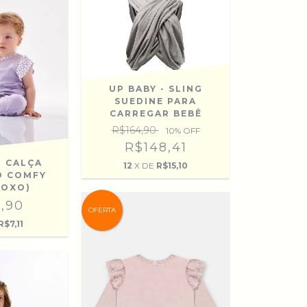
UP BABY - SLING
SUEDINE PARA
CARREGAR BEBÊ
R$164,90
10
% OFF
R$148,41
- CALÇA
12
X DE
R$15,10
D COMFY
ROXO)
,90
OFERTA
R$7,11