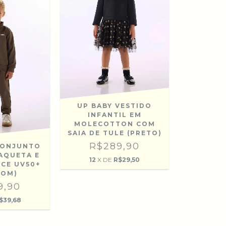
UP BABY VESTIDO
INFANTIL EM
MOLECOTTON COM
SAIA DE TULE (PRETO)
R$289,90
 CONJUNTO
JAQUETA E
12
X DE
R$29,50
ECE UV50+
ROM)
9,90
$39,68