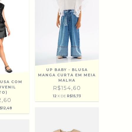
UP BABY - BLUSA
MANGA CURTA EM MEIA
MALHA
LUSA COM
UVENIL
R$154,60
TO)
12
X DE
R$15,73
2,60
$12,48