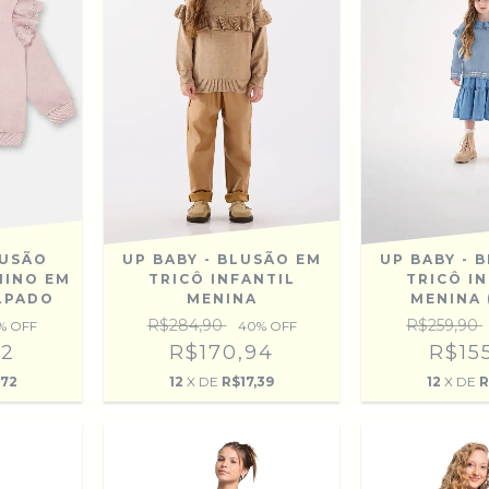
LUSÃO
UP BABY - BLUSÃO EM
UP BABY - 
NINO EM
TRICÔ INFANTIL
TRICÔ I
LPADO
MENINA
MENINA 
R$284,90
R$259,90
% OFF
40
% OFF
92
R$170,94
R$15
,72
12
X DE
R$17,39
12
X DE
R