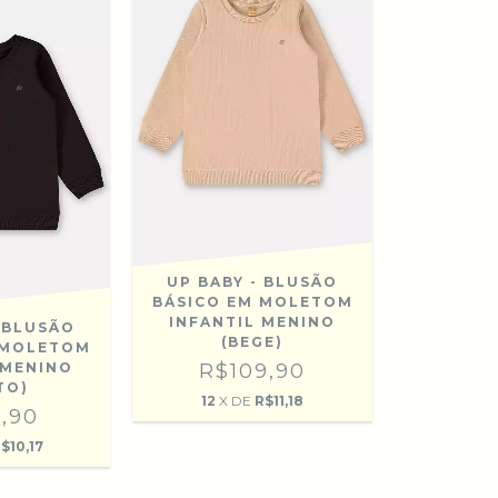
UP BABY - BLUSÃO
BÁSICO EM MOLETOM
INFANTIL MENINO
- BLUSÃO
(BEGE)
 MOLETOM
 MENINO
R$109,90
TO)
12
X DE
R$11,18
,90
$10,17