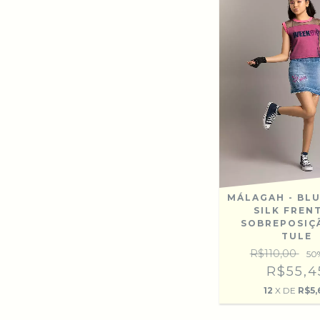
MÁLAGAH - BL
SILK FRENT
SOBREPOSIÇ
TULE
R$110,00
50
R$55,4
12
X DE
R$5,