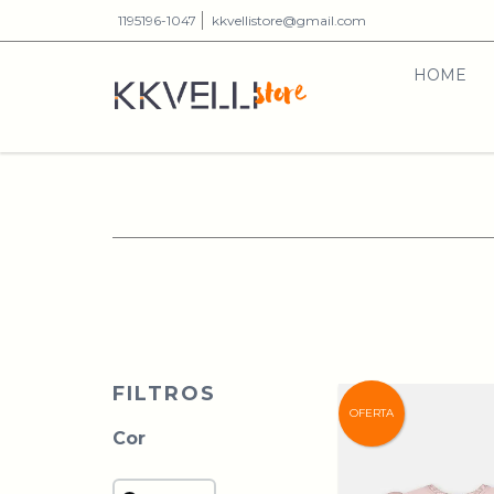
1195196-1047
kkvellistore@gmail.com
HOME
FILTROS
OFERTA
Cor