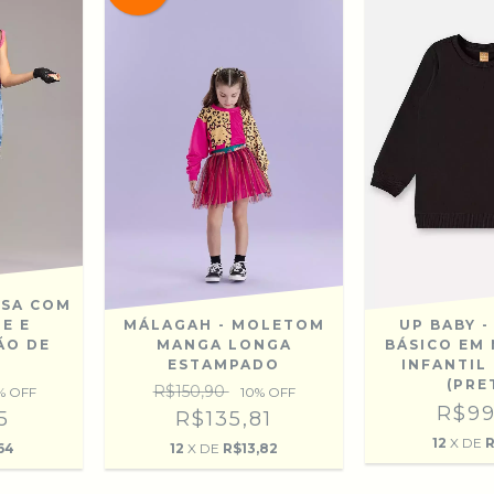
USA COM
E E
UP BABY 
MÁLAGAH - MOLETOM
ÃO DE
BÁSICO EM
MANGA LONGA
INFANTIL
ESTAMPADO
(PRE
R$150,90
% OFF
10
% OFF
R$99
5
R$135,81
12
X DE
R
64
12
X DE
R$13,82