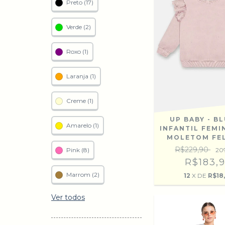
Preto (17)
Verde (2)
Roxo (1)
Laranja (1)
Creme (1)
UP BABY - B
Amarelo (1)
INFANTIL FEMI
MOLETOM FE
R$229,90
Pink (8)
20
R$183,
Marrom (2)
12
X DE
R$18
Ver todos