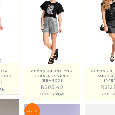
LUSA
GLOSS -BLUSA COM
GLOSS - B
 PUFF
STRASS JUVENIL
PAETÊ J
(BRANCO)
(PRE
0
R$83,40
R$12
49
12
X DE
R$8,49
12
X DE
R
OFERTA