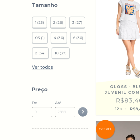
Tamanho
1 (23)
2 (26)
3 (27)
03 (1)
4 (36)
6 (36)
8 (34)
10 (37)
Ver todos
GLOSS - B
Preço
JUVENIL COM
R$83,4
De
Até
12
X DE
R$8,
OFERTA