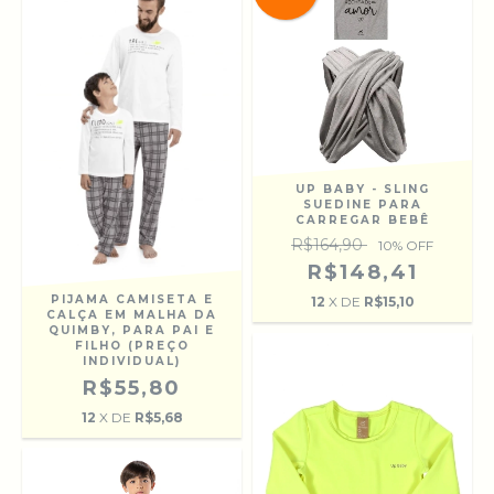
UP BABY - SLING
SUEDINE PARA
CARREGAR BEBÊ
R$164,90
10
% OFF
R$148,41
PIJAMA CAMISETA E
12
X DE
R$15,10
CALÇA EM MALHA DA
QUIMBY, PARA PAI E
FILHO (PREÇO
INDIVIDUAL)
R$55,80
12
X DE
R$5,68